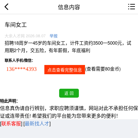
信息内容
车间女工
大余人才网 2026.08.07
举报
招聘18周岁一45岁的车间女工，计件工资约3500一5000元，试
用期2个月，交五险，有年薪假，年底福利
联系人手机/微信：
(查看需要80金币)
136****4393
点击查看完整信息
特此声明：
信息真伪请自行辨别，求职应聘须谨慎，网站对此不承担任何保
证或连带责任! 希望我们的平台能为您带来更多的便利！
[
联系客服
]
[
最新找人才
]