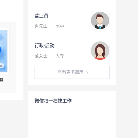
营业员
男先生
·
高中
行政/后勤
范女士
·
大专
查看更多简历
息
微信扫一扫找工作