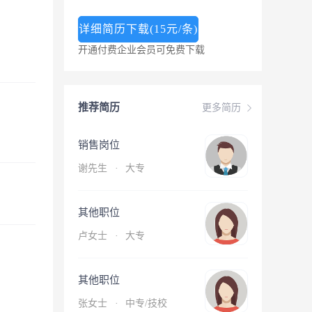
详细简历下载(15元/条)
开通付费企业会员可免费下载
推荐简历
更多简历
销售岗位
谢先生
·
大专
其他职位
卢女士
·
大专
其他职位
张女士
·
中专/技校