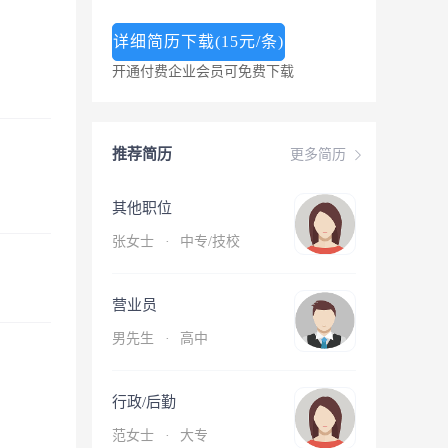
详细简历下载(15元/条)
开通付费企业会员可免费下载
推荐简历
更多简历
其他职位
张女士
·
中专/技校
营业员
男先生
·
高中
行政/后勤
范女士
·
大专